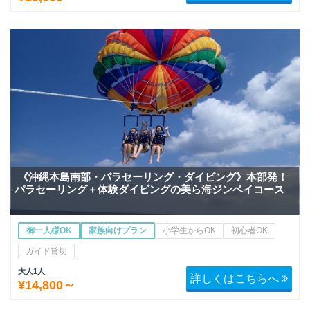
《沖縄本島南部・パラセーリング・ダイビング》本部発！
パラセーリング＋体験ダイビングの美ら海ジンベイコース
御一人様OK
家族向けプラン
小学生からOK
初心者OK
ガイド貸切
大人1人
詳しくはこちらへ
¥14,800～