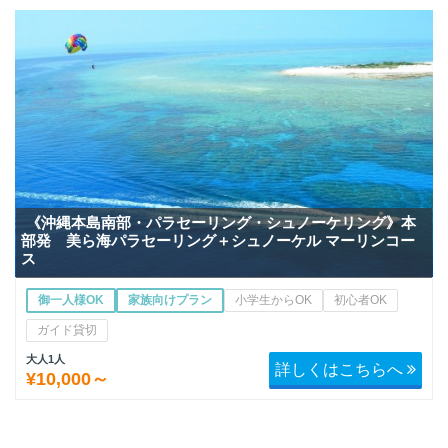
《沖縄本島南部・パラセーリング・シュノーケリング》本
部発 美ら海パラセーリング＋シュノーケル マーリンコー
ス
御一人様OK
家族向けプラン
小学生からOK
初心者OK
ガイド貸切
大人1人
詳しくはこちらへ
¥10,000～