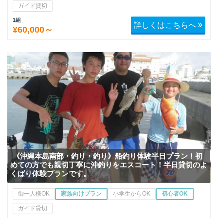
ガイド貸切
1組
詳しくはこちらへ
¥60,000～
《沖縄本島南部・釣り・釣り》船釣り体験半日プラン！初
めての方でも親切丁寧に沖釣りをエスコート！半日貸切のよ
くばり体験プランです。
御一人様OK
家族向けプラン
小学生からOK
初心者OK
ガイド貸切