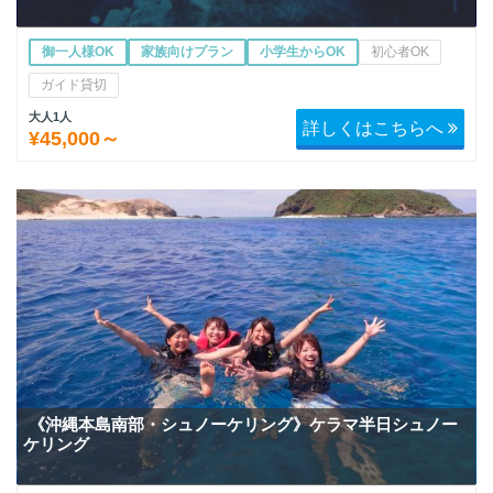
御一人様OK
家族向けプラン
小学生からOK
初心者OK
ガイド貸切
大人1人
詳しくはこちらへ
¥45,000～
《沖縄本島南部・シュノーケリング》ケラマ半日シュノー
ケリング