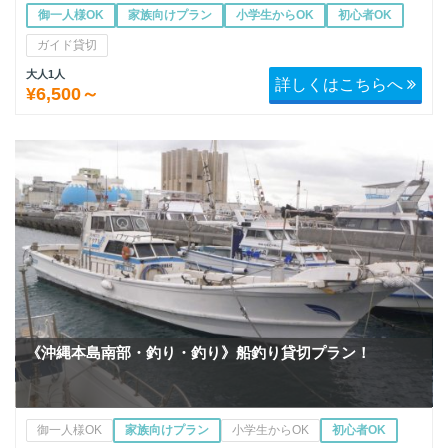
御一人様OK
家族向けプラン
小学生からOK
初心者OK
ガイド貸切
大人1人
詳しくはこちらへ
¥6,500～
《沖縄本島南部・釣り・釣り》船釣り貸切プラン！
御一人様OK
家族向けプラン
小学生からOK
初心者OK