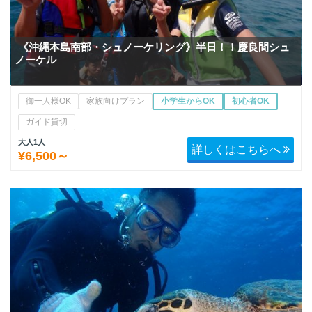
《沖縄本島南部・シュノーケリング》半日！！慶良間シュ
ノーケル
御一人様OK
家族向けプラン
小学生からOK
初心者OK
ガイド貸切
大人1人
詳しくはこちらへ
¥6,500～