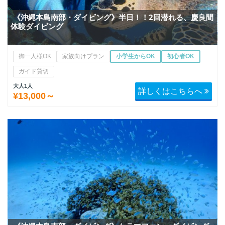
《沖縄本島南部・ダイビング》半日！！2回潜れる、慶良間
体験ダイビング
御一人様OK
家族向けプラン
小学生からOK
初心者OK
ガイド貸切
大人1人
詳しくはこちらへ
¥13,000～