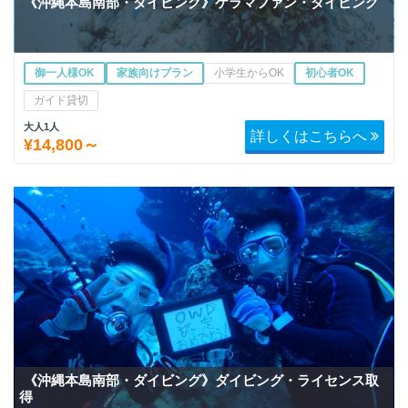
《沖縄本島南部・ダイビング》ケラマファン・ダイビング
御一人様OK
家族向けプラン
小学生からOK
初心者OK
ガイド貸切
大人1人
詳しくはこちらへ
¥14,800～
《沖縄本島南部・ダイビング》ダイビング・ライセンス取
得