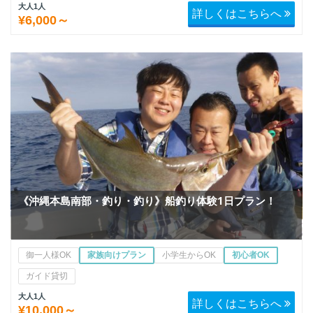
大人1人
詳しくはこちらへ
¥6,000～
《沖縄本島南部・釣り・釣り》船釣り体験1日プラン！
御一人様OK
家族向けプラン
小学生からOK
初心者OK
ガイド貸切
大人1人
詳しくはこちらへ
¥10,000～