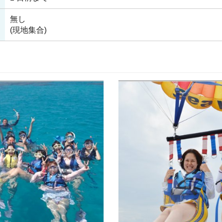
無し
(現地集合)