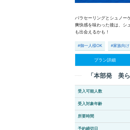
パラセーリングとシュノー
爽快感を味わった後は、シ
も出会えるかも！
#御一人様OK
#家族向
プラン詳細
「本部発 美
受入可能人数
受入対象年齢
所要時間
予約締切日