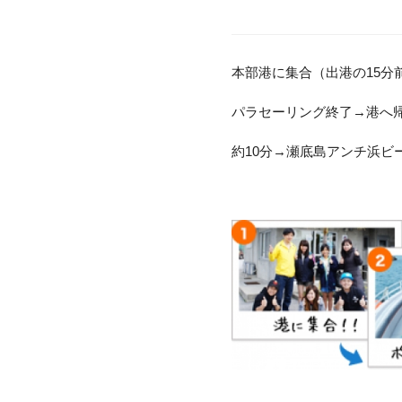
本部港に集合（出港の15分
パラセーリング終了→港へ
約10分→瀬底島アンチ浜ビ