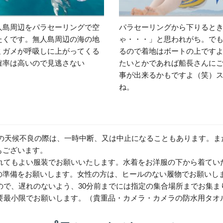
人島周辺をパラセーリングで空
パラセーリングから下りると
たくです。無人島周辺の海の地
ゃ・・・」と思われがち。で
ミガメが呼吸しに上がってくる
るので着地はボートの上です
確率は高いので見逃さない
たいとかであれば船長さんにご
事が出来るかもですよ（笑）
ね。
どの天候不良の際は、一時中断、又は中止になることもあります。ま
ることもございます。
濡れてもよい服装でお願いいたします。水着をお洋服の下から着てい
の準備をお願いします。女性の方は、ヒールのない履物でお願いし
ので、遅れのないよう、30分前までには指定の集合場所までお集ま
必要最小限でお願いします。（貴重品・カメラ・カメラの防水用タオ