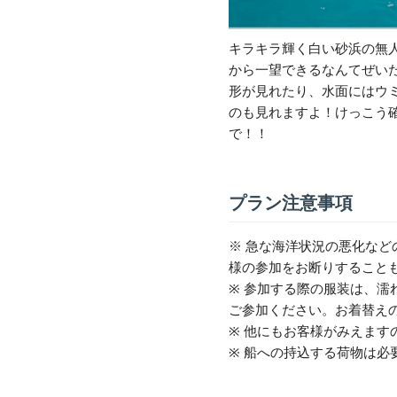
キラキラ輝く白い砂浜の無
から一望できるなんてぜい
形が見れたり、水面にはウ
のも見れますよ！けっこう
で！！
プラン注意事項
※ 急な海洋状況の悪化な
様の参加をお断りす
※ 参加する際の服装は、
ご参加ください。お着替え
※ 他にもお客様がみえます
※ 船への持込する荷物は