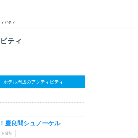
ティビティ
ィビティ
ホテル
周辺のアクティビティ
！慶良間シュノーケル
イド貸切