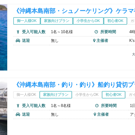
《沖縄本島南部・シュノーケリング》ケラマ
御一人様OK
家族向けプラン
小学生からOK
初心者OK
ガ
受入可能人数
1名～10名様
所要時間
4
送迎
無し
主催者
K
大
《沖縄本島南部・釣り・釣り》船釣り貸切プ
御一人様OK
家族向けプラン
小学生からOK
初心者OK
ガ
受入可能人数
1名～8名様
所要時間
1
送迎
無し
主催者
ア