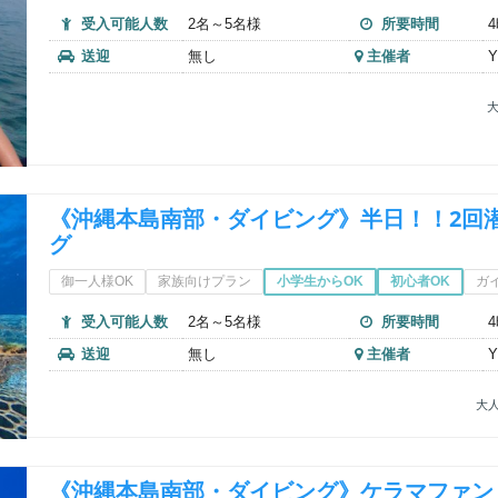
受入可能人数
2名～5名様
所要時間
送迎
無し
主催者
Y
大
《沖縄本島南部・ダイビング》半日！！2回
グ
御一人様OK
家族向けプラン
小学生からOK
初心者OK
ガ
受入可能人数
2名～5名様
所要時間
送迎
無し
主催者
Y
大人
《沖縄本島南部・ダイビング》ケラマファン