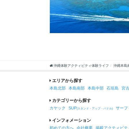
沖縄体験アクティビティ体験ライフ
沖縄本島
エリアから探す
本島北部
本島南部
本島中部
石垣島
宮
カテゴリーから探す
カヤック
SUP
サーフ
(スタンド・アップ・パドル)
インフォメーション
初めての方へ
会社概要
掲載アクティビテ