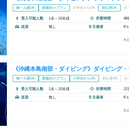
御一人様OK
家族向けプラン
小学生からOK
初心者OK
ガ
受入可能人数
1名～10名様
所要時間
4
送迎
無し
主催者
K
大人
《沖縄本島南部・ダイビング》ダイビング・
御一人様OK
家族向けプラン
小学生からOK
初心者OK
ガ
受入可能人数
1名～10名様
所要時間
2
送迎
無し
主催者
K
大人