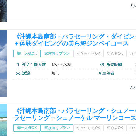
大人
《沖縄本島南部・パラセーリング・ダイビン
＋体験ダイビングの美ら海ジンベイコース
御一人様OK
家族向けプラン
小学生からOK
初心者OK
ガ
受入可能人数
1名～6名様
所要時間
送迎
無し
主催者
大人
《沖縄本島南部・パラセーリング・シュノー
ラセーリング＋シュノーケル マーリンコー
御一人様OK
家族向けプラン
小学生からOK
初心者OK
ガ