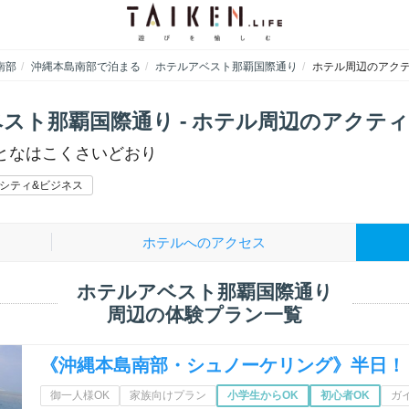
南部
沖縄本島南部で泊まる
ホテルアベスト那覇国際通り
ホテル周辺のアク
スト那覇国際通り - ホテル周辺のアクテ
となはこくさいどおり
シティ&ビジネス
ホテルへのアクセス
ホテルアベスト那覇国際通り
周辺の体験プラン一覧
《沖縄本島南部・シュノーケリング》半日！
御一人様OK
家族向けプラン
小学生からOK
初心者OK
ガ