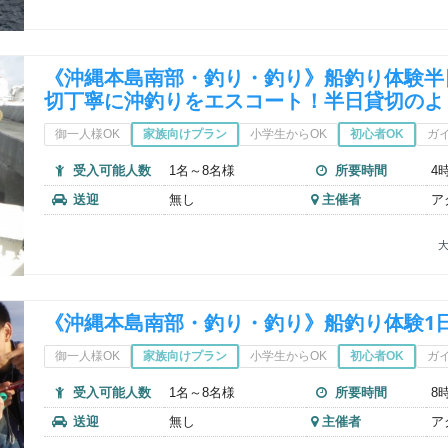
《沖縄本島南部・釣り・釣り》船釣り体験半
切丁寧に沖釣りをエスコート！半日貸切のよ
御一人様OK
家族向けプラン
小学生からOK
初心者OK
ガ
受入可能人数
1名～8名様
所要時間
4
送迎
無し
主催者
ア
大
《沖縄本島南部・釣り・釣り》船釣り体験1
御一人様OK
家族向けプラン
小学生からOK
初心者OK
ガ
受入可能人数
1名～8名様
所要時間
8
送迎
無し
主催者
ア