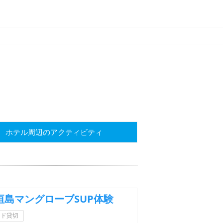
ホテル
周辺のアクティビティ
垣島マングローブSUP体験
イド貸切