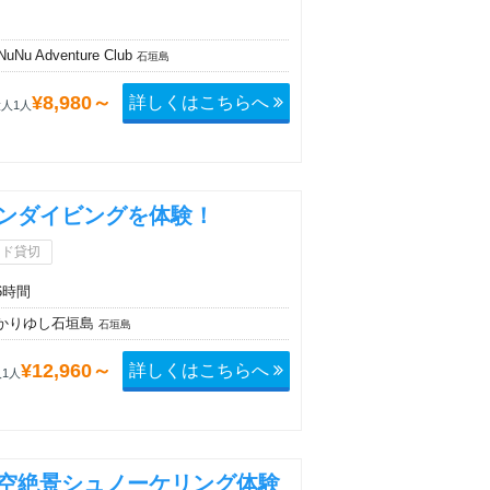
Nu Adventure Club
石垣島
詳しくはこちらへ
¥8,980～
人1人
ンダイビングを体験！
イド貸切
6時間
かりゆし石垣島
石垣島
詳しくはこちらへ
¥12,960～
1人
空絶景シュノーケリング体験