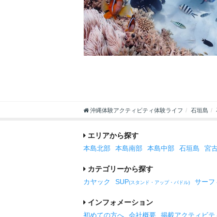
沖縄体験アクティビティ体験ライフ
石垣島
エリアから探す
本島北部
本島南部
本島中部
石垣島
宮
カテゴリーから探す
カヤック
SUP
サーフ
(スタンド・アップ・パドル)
インフォメーション
初めての方へ
会社概要
掲載アクティビテ