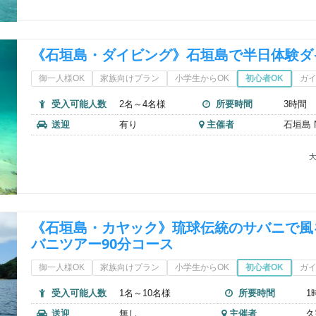
《石垣島・ダイビング》石垣島で半日体験ダ
御一人様OK
家族向けプラン
小学生からOK
初心者OK
ガ
受入可能人数
2名～4名様
所要時間
3時間
送迎
有り
主催者
石垣島 Nu
大
《石垣島・カヤック》琉球伝統のサバニで風
バニツアー90分コース
御一人様OK
家族向けプラン
小学生からOK
初心者OK
ガ
受入可能人数
1名～10名様
所要時間
1
送迎
無し
主催者
久