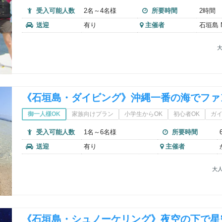
受入可能人数
2名～4名様
所要時間
2時間
送迎
有り
主催者
石垣島 Nu
大
《石垣島・ダイビング》沖縄一番の海でファ
御一人様OK
家族向けプラン
小学生からOK
初心者OK
ガ
受入可能人数
1名～6名様
所要時間
送迎
有り
主催者
大人
《石垣島・シュノーケリング》夜空の下で星