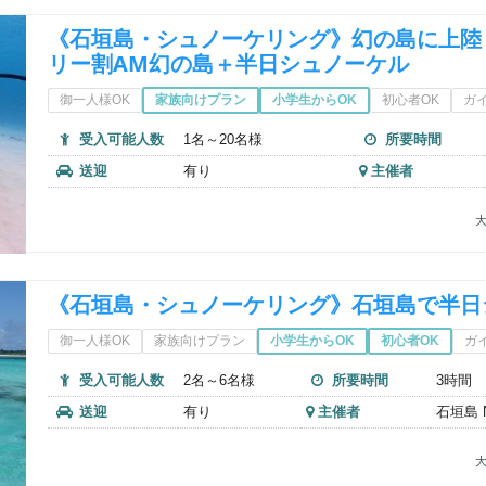
《石垣島・シュノーケリング》幻の島に上陸
リー割AM幻の島＋半日シュノーケル
御一人様OK
家族向けプラン
小学生からOK
初心者OK
ガ
受入可能人数
1名～20名様
所要時間
送迎
有り
主催者
大
《石垣島・シュノーケリング》石垣島で半日
御一人様OK
家族向けプラン
小学生からOK
初心者OK
ガ
受入可能人数
2名～6名様
所要時間
3時間
送迎
有り
主催者
石垣島 Nu
大