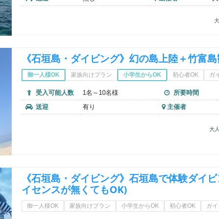
大
《石垣島・ダイビング》幻の島上陸＋竹富島
御一人様OK
家族向けプラン
小学生からOK
初心者OK
ガ
受入可能人数
1名～10名様
所要時間
送迎
有り
主催者
大人
《石垣島・ダイビング》石垣島で体験ダイビ
イセンスが無くてもOK)
御一人様OK
家族向けプラン
小学生からOK
初心者OK
ガイ