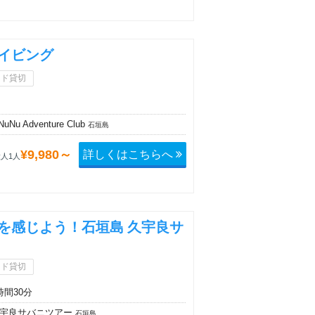
イビング
イド貸切
Nu Adventure Club
石垣島
詳しくはこちらへ
¥9,980～
人1人
を感じよう！石垣島 久宇良サ
イド貸切
時間30分
宇良サバニツアー
石垣島