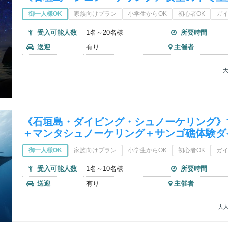
御一人様OK
家族向けプラン
小学生からOK
初心者OK
ガ
受入可能人数
1名～20名様
所要時間
送迎
有り
主催者
大
《石垣島・ダイビング・シュノーケリング》
＋マンタシュノーケリング＋サンゴ礁体験ダ
御一人様OK
家族向けプラン
小学生からOK
初心者OK
ガ
受入可能人数
1名～10名様
所要時間
送迎
有り
主催者
大人