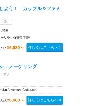
しよう！ カップル＆ファミ
イド貸切
3時間
かりゆし石垣島
石垣島
詳しくはこちらへ
¥6,980～
人1人
シュノーケリング
イド貸切
Nu Adventure Club
石垣島
詳しくはこちらへ
¥6,980～
人1人