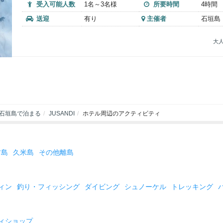
受入可能人数
1名～3名様
所要時間
4時間
送迎
有り
主催者
石垣島 D
大人
石垣島で泊まる
JUSANDI
ホテル周辺のアクティビティ
古島
久米島
その他離島
ィン
釣り・フィッシング
ダイビング
シュノーケル
トレッキング
ィショップ