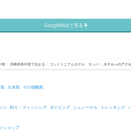
GoogleMapで見る
中部
沖縄本島中部で泊まる
コンドミニアムホテル モンパ
ホテルへのアク
古島
久米島
その他離島
ィン
釣り・フィッシング
ダイビング
シュノーケル
トレッキング
ィショップ