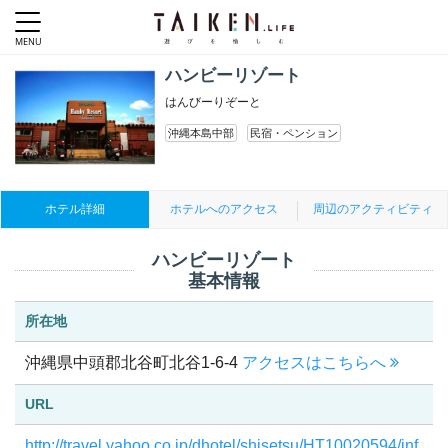
ハンビーリゾート
はんびーりぞーと
沖縄本島中部
民宿・ペンション
ホテル詳細
ホテルへのアクセス
周辺のアクティビティ
ハンビーリゾート
基本情報
所在地
沖縄県中頭郡北谷町北谷1-6-4
アクセスはこちらへ
URL
http://travel.yahoo.co.jp/dhotel/shisetsu/HT10020594/inf