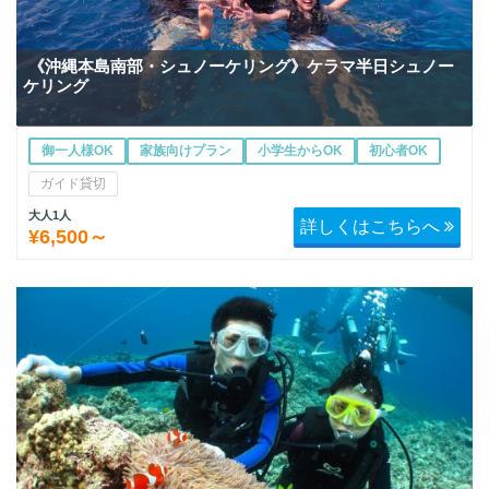
《沖縄本島南部・シュノーケリング》ケラマ半日シュノー
ケリング
御一人様OK
家族向けプラン
小学生からOK
初心者OK
ガイド貸切
大人1人
詳しくはこちらへ
¥6,500～