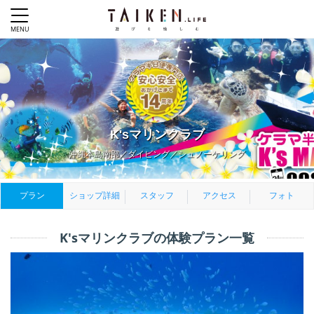
K'sマリンクラブ
沖縄本島南部／ダイビング／シュノーケリング
プラン
ショップ詳細
スタッフ
アクセス
フォト
K'sマリンクラブの体験プラン一覧