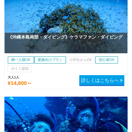
《沖縄本島南部・ダイビング》ケラマファン・ダイビング
御一人様OK
家族向けプラン
小学生からOK
初心者OK
ガイド貸切
大人1人
詳しくはこちらへ
¥14,800～