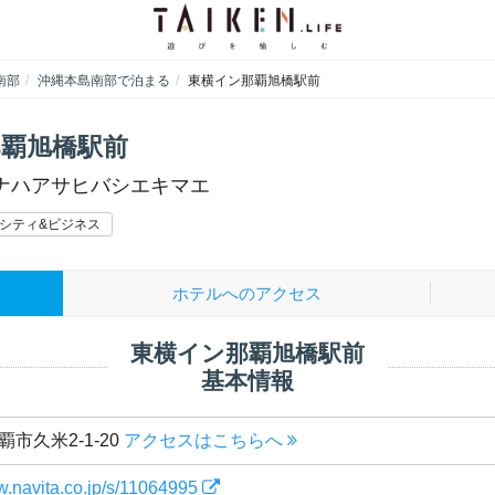
南部
沖縄本島南部で泊まる
東横イン那覇旭橋駅前
覇旭橋駅前
ナハアサヒバシエキマエ
シティ&ビジネス
ホテルへのアクセス
東横イン那覇旭橋駅前
基本情報
市久米2-1-20
アクセスはこちらへ
w.navita.co.jp/s/11064995