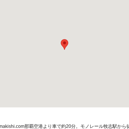
minio-makishi.com那覇空港より車で約20分。モノレール牧