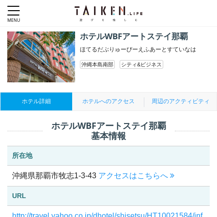
ホテルWBFアートステイ那覇
ほてるだぶりゅーびーえふあーとすていなは
沖縄本島南部
シティ&ビジネス
ホテル詳細
ホテルへのアクセス
周辺のアクティビティ
ホテルWBFアートステイ那覇
基本情報
所在地
沖縄県那覇市牧志1-3-43
アクセスはこちらへ
URL
http://travel.yahoo.co.jp/dhotel/shisetsu/HT10021584/inf