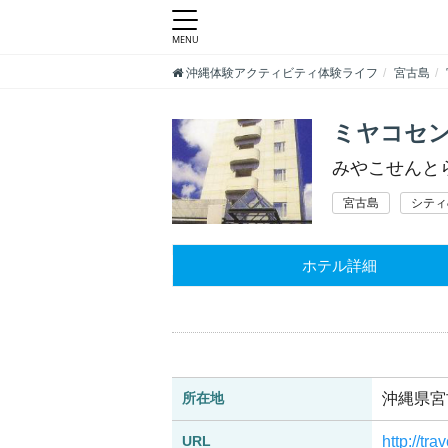
沖縄体験アクティビティ体験ライフ
宮古島
ミヤコセ
みやこせんと
宮古島
シティ
ホテル詳細
所在地
沖縄県宮
URL
http://t