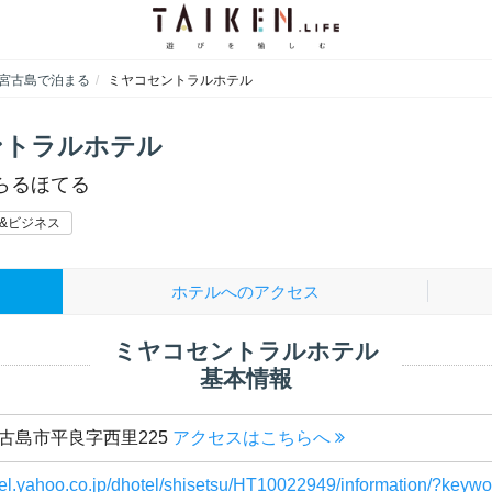
宮古島で泊まる
ミヤコセントラルホテル
ントラルホテル
らるほてる
&ビジネス
ホテルへのアクセス
ミヤコセントラルホテル
基本情報
古島市平良字西里225
アクセスはこちらへ
ravel.yahoo.co.jp/dhotel/shisetsu/HT10022949/information/?ke