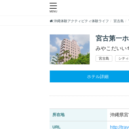
沖縄体験アクティビティ体験ライフ
宮古島
宮古第一
みやこだいい
宮古島
シティ
ホテル詳細
所在地
沖縄県宮
URL
http://t