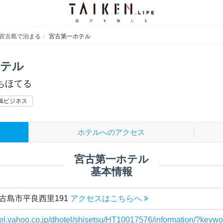
宮古島で泊まる
宮古第一ホテル
ホテル
ちほてる
&ビジネス
ホテルへのアクセス
宮古第一ホテル
基本情報
古島市平良西里191
アクセスはこちらへ
ravel.yahoo.co.jp/dhotel/shisetsu/HT10017576/information/?ke