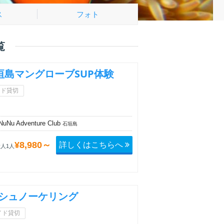
ス
フォト
覧
垣島マングローブSUP体験
イド貸切
Nu Adventure Club
石垣島
詳しくはこちらへ
¥8,980～
人1人
シュノーケリング
イド貸切