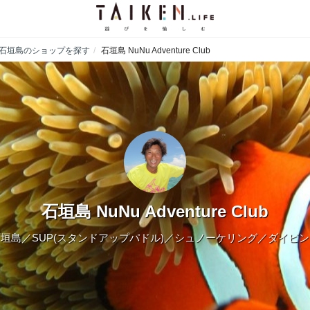
石垣島のショップを探す
石垣島 NuNu Adventure Club
石垣島 NuNu Adventure Club
垣島／SUP(スタンドアップパドル)／シュノーケリング／ダイビン