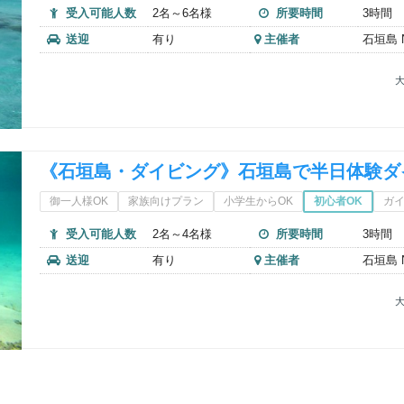
受入可能人数
2名～6名様
所要時間
3時間
送迎
有り
主催者
石垣島 Nu
大
《石垣島・ダイビング》石垣島で半日体験ダ
御一人様OK
家族向けプラン
小学生からOK
初心者OK
ガ
受入可能人数
2名～4名様
所要時間
3時間
送迎
有り
主催者
石垣島 Nu
大