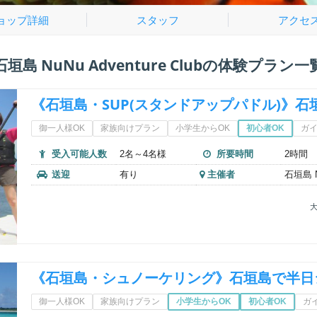
ョップ詳細
スタッフ
アクセ
石垣島 NuNu Adventure Clubの体験プラン一
《石垣島・SUP(スタンドアップパドル)》石
御一人様OK
家族向けプラン
小学生からOK
初心者OK
ガ
受入可能人数
2名～4名様
所要時間
2時間
送迎
有り
主催者
石垣島 Nu
大
《石垣島・シュノーケリング》石垣島で半日
御一人様OK
家族向けプラン
小学生からOK
初心者OK
ガ