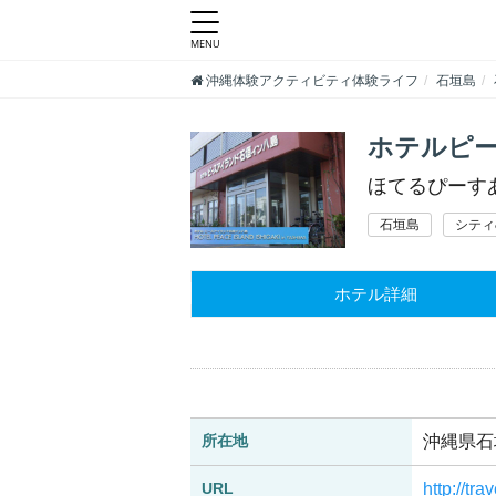
沖縄体験アクティビティ体験ライフ
石垣島
ホテルピ
ほてるぴーす
石垣島
シティ
ホテル詳細
所在地
沖縄県石
URL
http://t