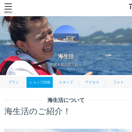
海生活
沖縄本島北部／釣り
プラン
ショップ詳細
スタッフ
アクセス
フォト
海生活について
海生活のご紹介！