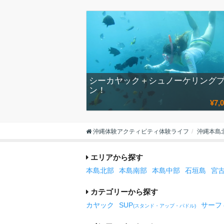
シーカヤック＋シュノーケリング
ン！
¥7,
沖縄体験アクティビティ体験ライフ
沖縄本島
エリアから探す
本島北部
本島南部
本島中部
石垣島
宮
カテゴリーから探す
カヤック
SUP
サーフ
(スタンド・アップ・パドル)