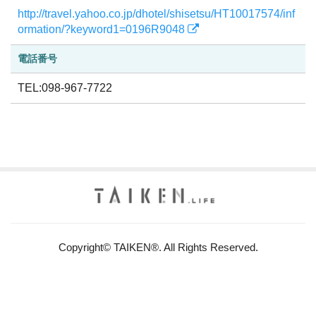
http://travel.yahoo.co.jp/dhotel/shisetsu/HT10017574/inf
ormation/?keyword1=0196R9048
電話番号
TEL:098-967-7722
Copyright© TAIKEN®. All Rights Reserved.