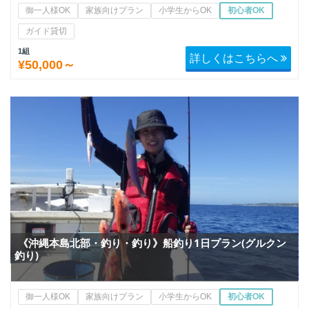
御一人様OK
家族向けプラン
小学生からOK
初心者OK
ガイド貸切
1組
詳しくはこちらへ
¥50,000～
《沖縄本島北部・釣り・釣り》船釣り1日プラン(グルクン
釣り)
御一人様OK
家族向けプラン
小学生からOK
初心者OK