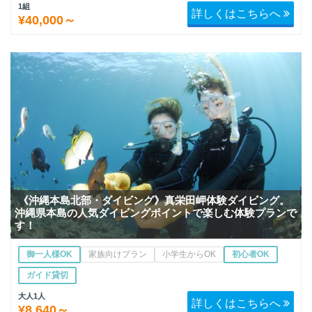
1組
詳しくはこちらへ
¥40,000～
《沖縄本島北部・ダイビング》真栄田岬体験ダイビング。
沖縄県本島の人気ダイビングポイントで楽しむ体験プランで
す！
御一人様OK
家族向けプラン
小学生からOK
初心者OK
ガイド貸切
大人1人
詳しくはこちらへ
¥8,640～