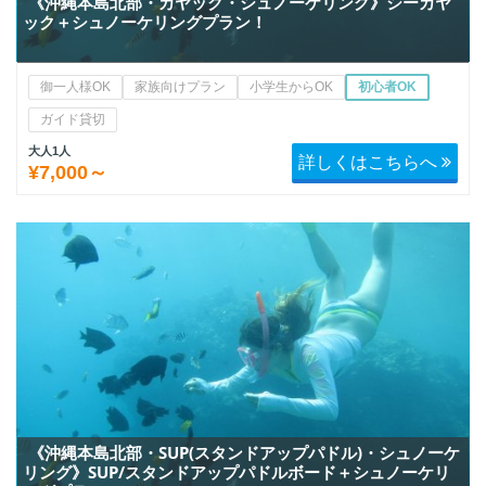
《沖縄本島北部・カヤック・シュノーケリング》シーカヤ
ック＋シュノーケリングプラン！
御一人様OK
家族向けプラン
小学生からOK
初心者OK
ガイド貸切
大人1人
詳しくはこちらへ
¥7,000～
《沖縄本島北部・SUP(スタンドアップパドル)・シュノーケ
リング》SUP/スタンドアップパドルボード＋シュノーケリ