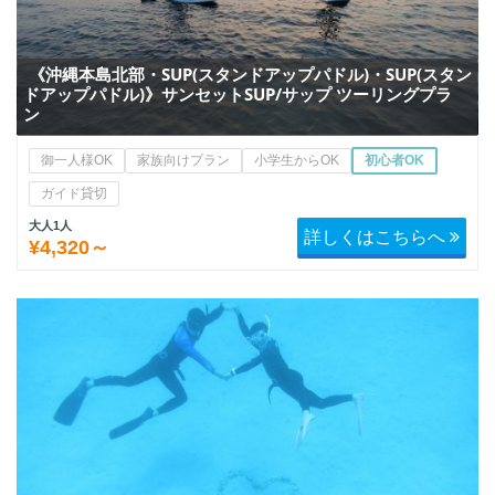
《沖縄本島北部・SUP(スタンドアップパドル)・SUP(スタン
ドアップパドル)》サンセットSUP/サップ ツーリングプラ
ン
御一人様OK
家族向けプラン
小学生からOK
初心者OK
ガイド貸切
大人1人
詳しくはこちらへ
¥4,320～