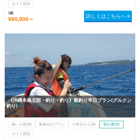
ガイド貸切
1組
詳しくはこちらへ
¥60,000～
《沖縄本島北部・釣り・釣り》船釣り半日プラン(グルクン
釣り)
御一人様OK
家族向けプラン
小学生からOK
初心者OK
ガイド貸切