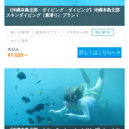
《沖縄本島北部・ダイビング・ダイビング》沖縄本島北部
スキンダイビング（素潜り）プラン！
御一人様OK
家族向けプラン
小学生からOK
初心者OK
ガイド貸切
大人1人
詳しくはこちらへ
¥7,020～