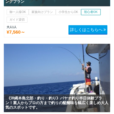
ングプラン
御一人様OK
家族向けプラン
小学生からOK
初心者OK
ガイド貸切
大人1人
詳しくはこちらへ
¥7,560～
《沖縄本島北部・釣り・釣り》パヤオ釣り半日体験プラ
ン！素人からプロの方まで釣りの醍醐味を幅広く楽しめ大人
気のスポットです。