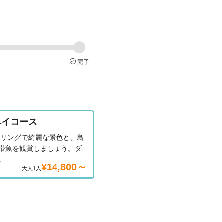
完了
ベイコース
ーリングで綺麗な景色と、鳥
帯魚を観賞しましょう。ダ
。
¥14,800～
大人1人