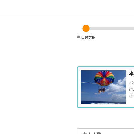
日付選択
パ
に
イ