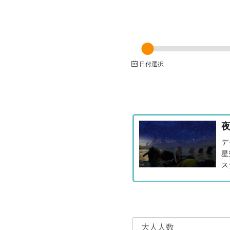
日付選択
デ
星
ス