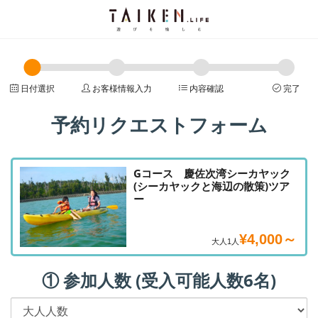
日付選択
お客様情報入力
内容確認
完了
予約リクエストフォーム
Gコース 慶佐次湾シーカヤック
(シーカヤックと海辺の散策)ツア
ー
¥4,000～
大人1人
① 参加人数 (受入可能人数6名)