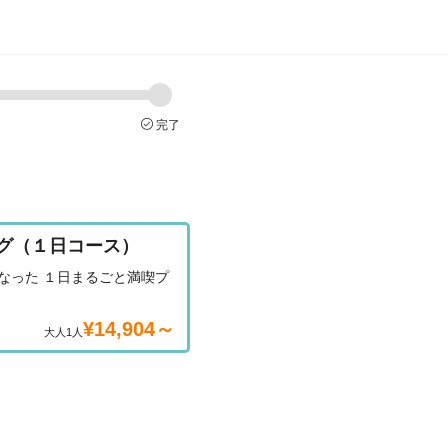
完了
グ（１日コース）
なった １日まるごと満喫プ
¥14,904～
大人1人