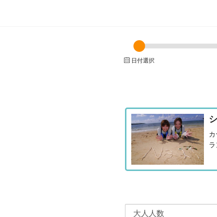
日付選択
カ
ラ